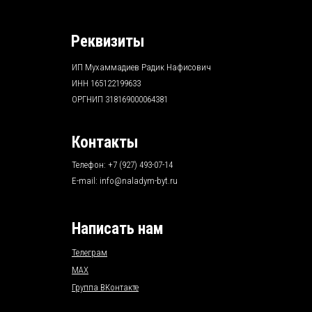
Реквизиты
ИП Мухаммадиев Радик Нафисович
ИНН 165122199633
ОРГНИП 318169000064381
Контакты
Телефон: +7 (927) 493-07-14
E-mail:
info@naladym-byt.ru
Написать нам
Телеграм
MAX
Группа ВКонтакте