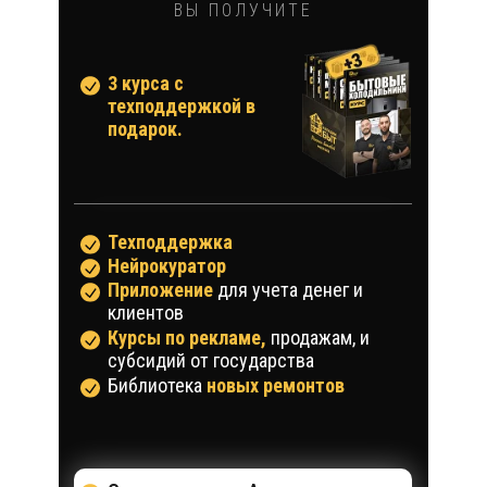
ВЫ ПОЛУЧИТЕ
3 курса с
техподдержкой в
подарок.
Техподдержка
Нейрокуратор
Приложение
для учета денег и
клиентов
Курсы по рекламе,
продажам, и
субсидий от государства
Библиотека
новых ремонтов