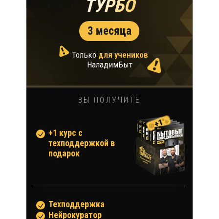
ТУРБО
3 месяца
Только
для учеников
НаладимБыт
ВЫ ПОЛУЧИТЕ
+1 курс с
техподдержкой в
подарок
Техподдержка
Нейрокуратор