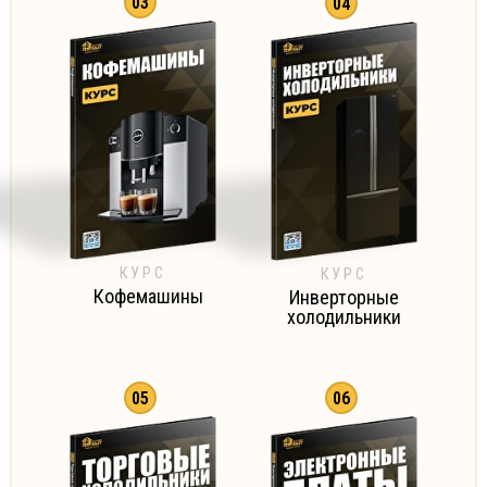
03
04
КУРС
КУРС
Кофемашины
Инверторные
холодильники
05
06