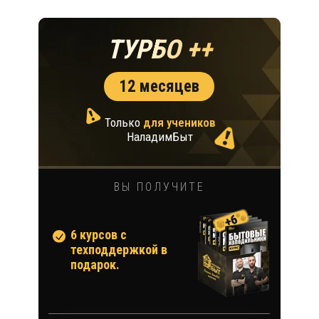
ТУРБО ++
12 месяцев
Только
для учеников
НаладимБыт
ВЫ ПОЛУЧИТЕ
6 курсов с
техподдержкой в
подарок.