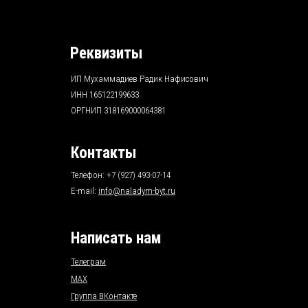
Реквизиты
ИП Мухаммадиев Радик Нафисович
ИНН 165122199633
ОРГНИП 318169000064381
Контакты
Телефон: +7 (927) 493-07-14
E-mail:
info@naladym-byt.ru
Написать нам
Телеграм
MAX
Группа ВКонтакте