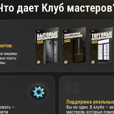
Что дает Клуб мастеров
онтов:
ые машины
ные платы
ины
03
Поддержка реальных
ровать —
Вы не один. В клубе — 
оритм
мастеров, которые помог