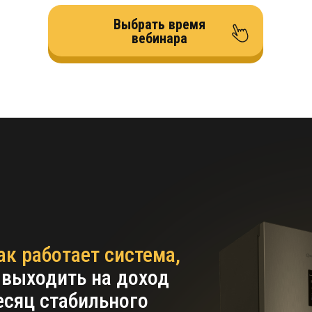
Выбрать время
вебинара
ак работает система,
 выходить на доход
есяц стабильного