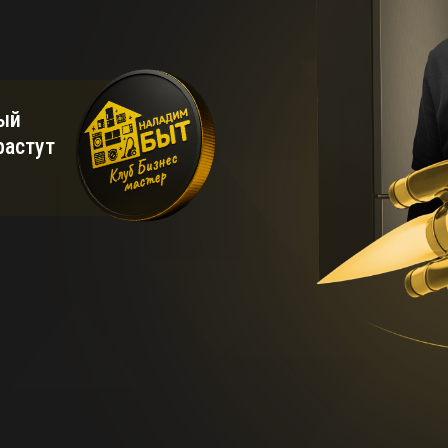
ый
растут