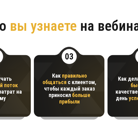
то
вы узнаете
на вебин
03
Как
правильно
учать
Как дел
общаться
с клиентом,
й поток
бы
чтобы каждый заказ
затрат на
качестве
приносил
больше
му
день
усп
прибыли