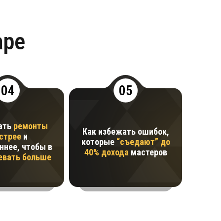
аре
04
05
ать
ремонты
Как избежать ошибок,
стрее
и
которые
“съедают” до
ннее, чтобы в
40% дохода
мастеров
евать больше