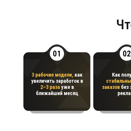
Ч
01
02
3 рабочие модели,
как
Как пол
увеличить заработок в
стабильны
2–3 раза
уже в
заказов
без 
ближайший месяц
рекла