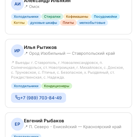
Александр Ильякин
АИ
📍 Омск
Холодильники
Стиралки
Кофемашины
Посудомойки
Котлы
духовые шкафы
Плиты
мелкобытовые
Илья Рытиков
ИР
📍 Ород Изобильный — Ставропольский край
↗ Выезды: г. Ставрополь, г. Новоалександровск, п.
Солнечнодольск, ст. Новотроицкая, г. Михайловск, с. Донское,
с. Труновское, с. Птичье, с. Безопасное, х. Рыздвяный, ст.
Рождественская, с. Надежда.
Холодильники
Кондиционеры
+7 (989) 703-84-49
Евгений Рыбаков
ЕР
📍 П. Северо - Енисейский — Красноярский край
Холодильники